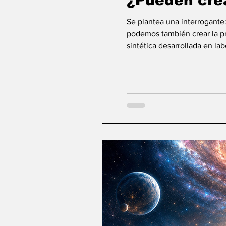
¿Pueden cre
Se plantea una interrogante
podemos también crear la pri
sintética desarrollada en la
ideas sobre la creación... ¿Podemos crear v
mayor aspiración de la inte
comienza a aparecer una po