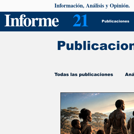
Información, Análisis y Opinión.
Informe
21
Publicaciones
Publicacio
Todas las publicaciones
Aná
De interés
Psicología y