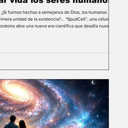
ar vida los seres humanos?
: ¿Si fuimos hechos a semejanza de Dios, los humanos
mera unidad de la existencia?... “SpudCell”, una célula
boratorio abre una nueva era científica que desafía nuestras
ida biológica? Durante siglos creímos que la
ligencia humana consistía en comprender la vida. Hoy
sibilidad todavía más desconcer