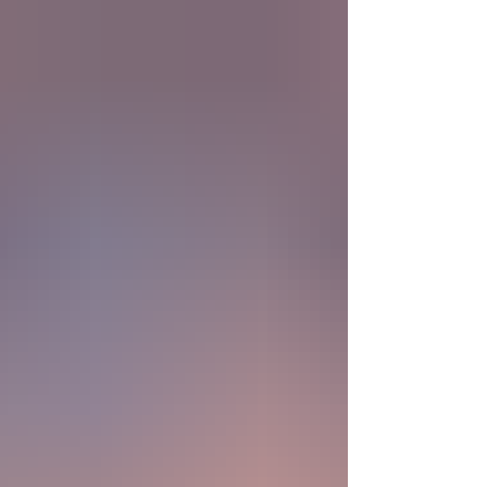
nueva era científica que desafía nuestras
ideas sobre la creación... ¿Podemos crear vida
biológica? Durante siglos creímos que la
mayor aspiración de la inteligencia humana
consistía en comprender la vida. Hoy
comienza a aparecer una posibilidad todavía
más desconcer