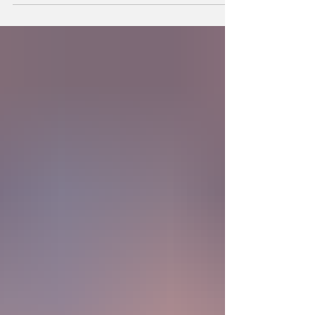
la existencia?... “SpudCell”, una célula
sintética desarrollada en laboratorio abre una
nueva era científica que desafía nuestras
ideas sobre la creación... ¿Podemos crear vida
biológica? Durante siglos creímos que la
mayor aspiración de la inteligencia humana
consistía en comprender la vida. Hoy
comienza a aparecer una posibilidad todavía
más desconcer