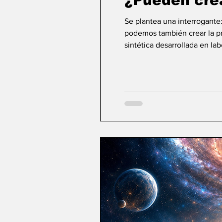
¿Pueden cre
Se plantea una interrogante
podemos también crear la pri
sintética desarrollada en la
ideas sobre la creación... ¿Podemos crear v
mayor aspiración de la inte
comienza a aparecer una po