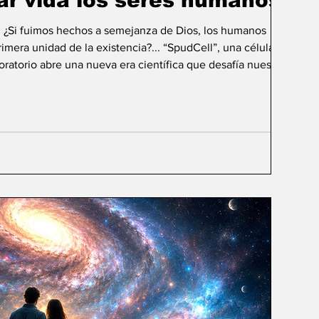
ar vida los seres humanos?
: ¿Si fuimos hechos a semejanza de Dios, los humanos
mera unidad de la existencia?... “SpudCell”, una célula
boratorio abre una nueva era científica que desafía nuestras
ida biológica? Durante siglos creímos que la
ligencia humana consistía en comprender la vida. Hoy
sibilidad todavía más desconcer