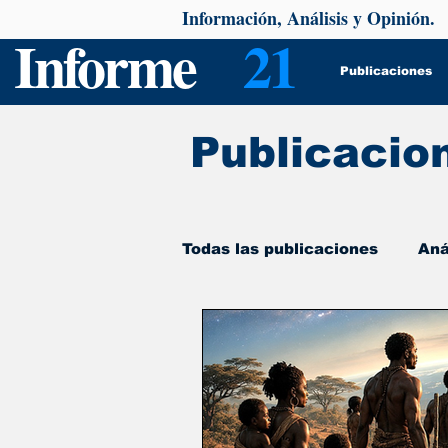
Información, Análisis y Opinión.
Informe
21
Publicaciones
Publicacio
Todas las publicaciones
Aná
De interés
Psicología y