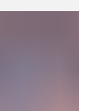
la existencia?... “SpudCell”, una célula
sintética desarrollada en laboratorio abre una
nueva era científica que desafía nuestras
ideas sobre la creación... ¿Podemos crear vida
biológica? Durante siglos creímos que la
mayor aspiración de la inteligencia humana
consistía en comprender la vida. Hoy
comienza a aparecer una posibilidad todavía
más desconcer