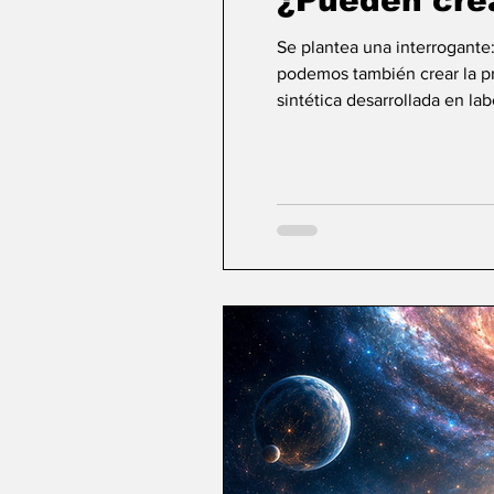
¿Pueden cre
Se plantea una interrogante
podemos también crear la pri
sintética desarrollada en la
ideas sobre la creación... ¿Podemos crear v
mayor aspiración de la inte
comienza a aparecer una po