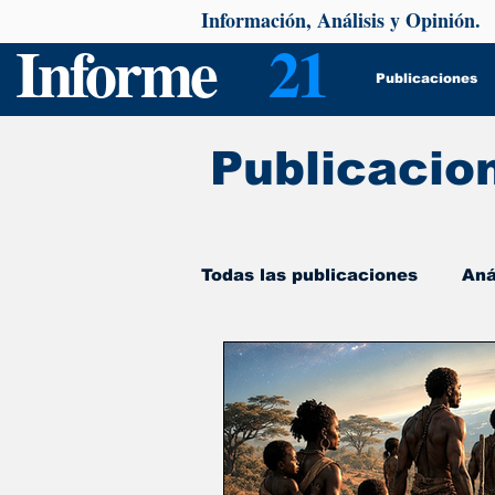
Información, Análisis y Opinión.
Informe
21
Publicaciones
Publicacio
Todas las publicaciones
Aná
De interés
Psicología y