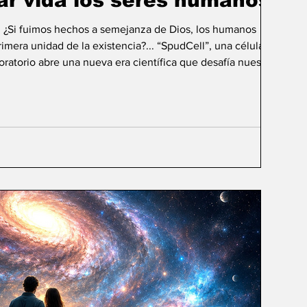
ar vida los seres humanos?
: ¿Si fuimos hechos a semejanza de Dios, los humanos
mera unidad de la existencia?... “SpudCell”, una célula
boratorio abre una nueva era científica que desafía nuestras
ida biológica? Durante siglos creímos que la
ligencia humana consistía en comprender la vida. Hoy
sibilidad todavía más desconcer