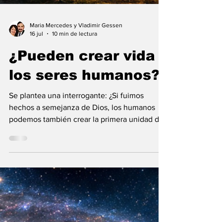
Maria Mercedes y Vladimir Gessen
16 jul
10 min de lectura
¿Pueden crear vida
los seres humanos?
Se plantea una interrogante: ¿Si fuimos
hechos a semejanza de Dios, los humanos
podemos también crear la primera unidad de
la existencia?... “SpudCell”, una célula
sintética desarrollada en laboratorio abre una
nueva era científica que desafía nuestras
ideas sobre la creación... ¿Podemos crear vida
biológica? Durante siglos creímos que la