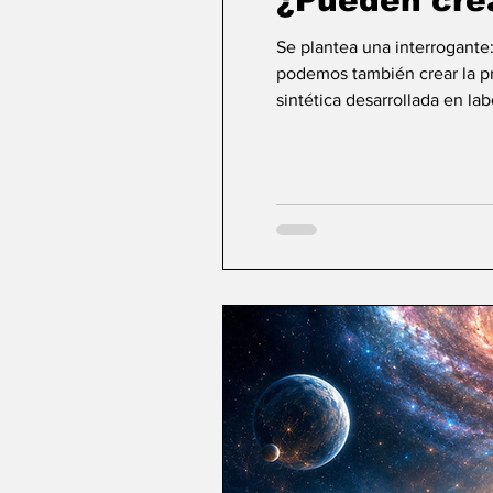
¿Pueden cre
Se plantea una interrogante
podemos también crear la pri
sintética desarrollada en la
ideas sobre la creación... ¿Podemos crear v
mayor aspiración de la inte
comienza a aparecer una po