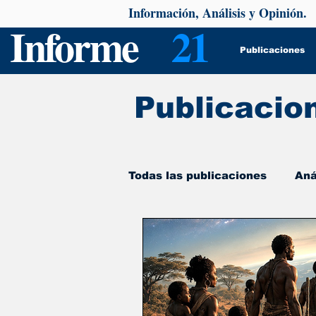
Información, Análisis y Opinión.
Informe
21
Publicaciones
Publicacio
Todas las publicaciones
Aná
De interés
Psicología y