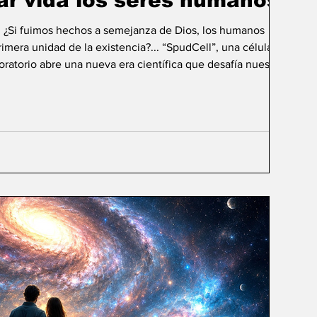
ar vida los seres humanos?
: ¿Si fuimos hechos a semejanza de Dios, los humanos
mera unidad de la existencia?... “SpudCell”, una célula
boratorio abre una nueva era científica que desafía nuestras
ida biológica? Durante siglos creímos que la
ligencia humana consistía en comprender la vida. Hoy
sibilidad todavía más desconcer