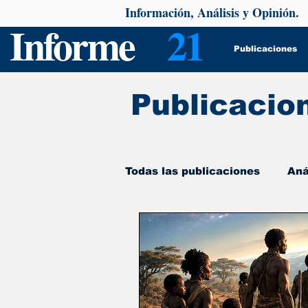
Información, Análisis y Opinión.
Informe
21
Publicaciones
Publicacio
Todas las publicaciones
Aná
De interés
Psicología y