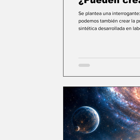
¿Pueden cre
Se plantea una interrogante
podemos también crear la pri
sintética desarrollada en la
ideas sobre la creación... ¿Podemos crear v
mayor aspiración de la inte
comienza a aparecer una po