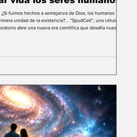
ar vida los seres humanos?
: ¿Si fuimos hechos a semejanza de Dios, los humanos
mera unidad de la existencia?... “SpudCell”, una célula
boratorio abre una nueva era científica que desafía nuestras
ida biológica? Durante siglos creímos que la
ligencia humana consistía en comprender la vida. Hoy
sibilidad todavía más desconcer