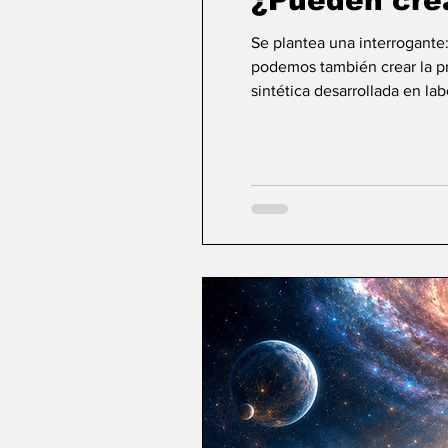
¿Pueden cre
Se plantea una interrogante
podemos también crear la pri
sintética desarrollada en la
ideas sobre la creación... ¿Podemos crear v
mayor aspiración de la inte
comienza a aparecer una po