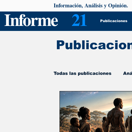
Información, Análisis y Opinión.
Informe
21
Publicaciones
Publicacio
Todas las publicaciones
Aná
De interés
Psicología y