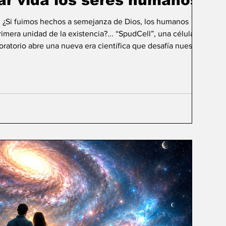
ar vida los seres humanos?
: ¿Si fuimos hechos a semejanza de Dios, los humanos
mera unidad de la existencia?... “SpudCell”, una célula
boratorio abre una nueva era científica que desafía nuestras
ida biológica? Durante siglos creímos que la
ligencia humana consistía en comprender la vida. Hoy
sibilidad todavía más desconcer