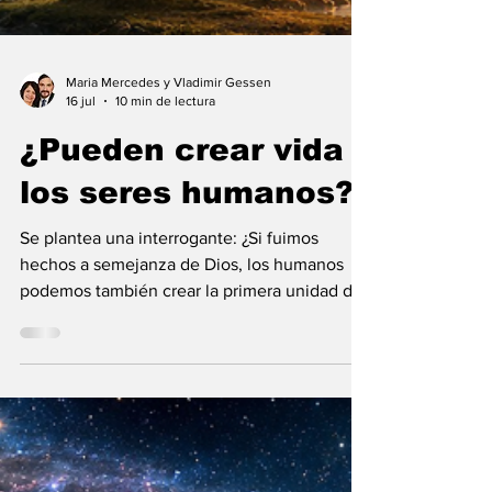
Maria Mercedes y Vladimir Gessen
16 jul
10 min de lectura
¿Pueden crear vida
los seres humanos?
Se plantea una interrogante: ¿Si fuimos
hechos a semejanza de Dios, los humanos
podemos también crear la primera unidad de
la existencia?... “SpudCell”, una célula
sintética desarrollada en laboratorio abre una
nueva era científica que desafía nuestras
ideas sobre la creación... ¿Podemos crear vida