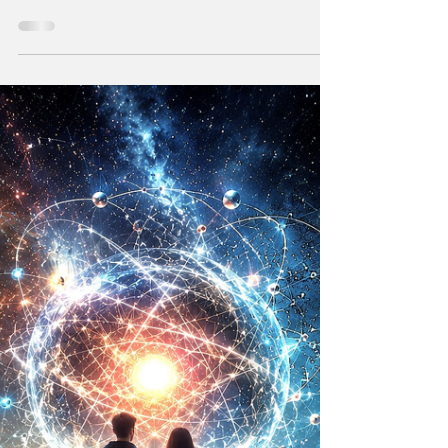
Inteligencia
Artificial y el
Universo infinito
¿Qué acontece cuando una de las
instituciones religiosas más antiguas como lo
es la Iglesia Católica decide hablar sobre el
futuro?