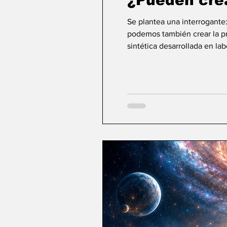
¿Pueden cre
Se plantea una interrogante
podemos también crear la pri
sintética desarrollada en la
ideas sobre la creación... ¿Podemos crear v
mayor aspiración de la inte
comienza a aparecer una po