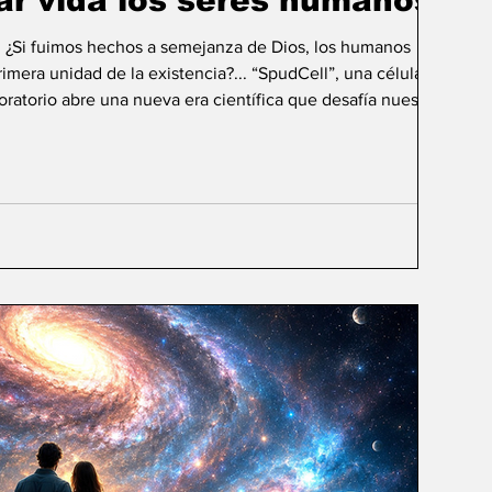
ar vida los seres humanos?
: ¿Si fuimos hechos a semejanza de Dios, los humanos
mera unidad de la existencia?... “SpudCell”, una célula
boratorio abre una nueva era científica que desafía nuestras
ida biológica? Durante siglos creímos que la
ligencia humana consistía en comprender la vida. Hoy
sibilidad todavía más desconcer