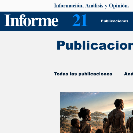
Información, Análisis y Opinión.
Informe
21
Publicaciones
Publicacio
Todas las publicaciones
Aná
De interés
Psicología y