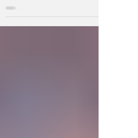
hechos a semejanza de Dios, los humanos
podemos también crear la primera unidad de
la existencia?... “SpudCell”, una célula
sintética desarrollada en laboratorio abre una
nueva era científica que desafía nuestras
ideas sobre la creación... ¿Podemos crear vida
biológica? Durante siglos creímos que la
mayor aspiración de la inteligencia humana
consistía en comprender la vida. Hoy
comienza a aparecer una posibilidad todavía
más desconcer