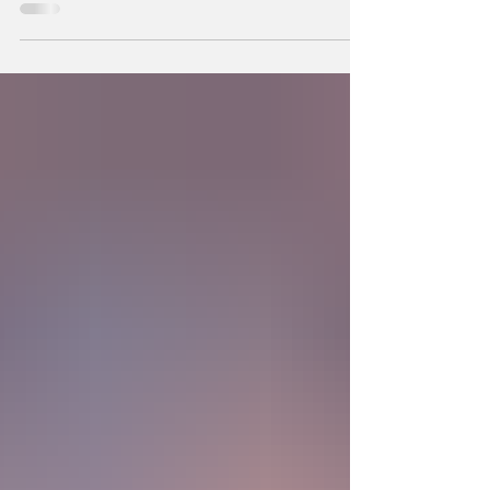
podemos también crear la primera unidad de
la existencia?... “SpudCell”, una célula
sintética desarrollada en laboratorio abre una
nueva era científica que desafía nuestras
ideas sobre la creación... ¿Podemos crear vida
biológica? Durante siglos creímos que la
mayor aspiración de la inteligencia humana
consistía en comprender la vida. Hoy
comienza a aparecer una posibilidad todavía
más desconcer