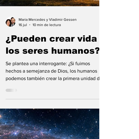
Maria Mercedes y Vladimir Gessen
16 jul
10 min de lectura
¿Pueden crear vida
los seres humanos?
Se plantea una interrogante: ¿Si fuimos
hechos a semejanza de Dios, los humanos
podemos también crear la primera unidad de
la existencia?... “SpudCell”, una célula
sintética desarrollada en laboratorio abre una
nueva era científica que desafía nuestras
ideas sobre la creación... ¿Podemos crear vida
biológica? Durante siglos creímos que la