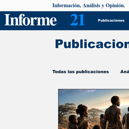
Información, Análisis y Opinión.
Informe
21
Publicaciones
Publicacio
Todas las publicaciones
Aná
De interés
Psicología y