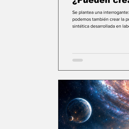
¿Pueden cre
Se plantea una interrogante
podemos también crear la pri
sintética desarrollada en la
ideas sobre la creación... ¿Podemos crear v
mayor aspiración de la inte
comienza a aparecer una po