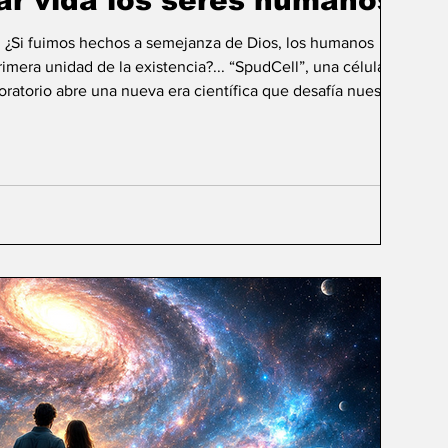
ar vida los seres humanos?
: ¿Si fuimos hechos a semejanza de Dios, los humanos
mera unidad de la existencia?... “SpudCell”, una célula
boratorio abre una nueva era científica que desafía nuestras
ida biológica? Durante siglos creímos que la
ligencia humana consistía en comprender la vida. Hoy
sibilidad todavía más desconcer