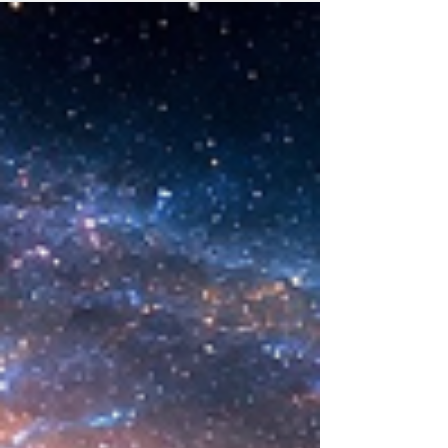
sintética desarrollada en laboratorio abre una
nueva era científica que desafía nuestras
ideas sobre la creación... ¿Podemos crear vida
biológica? Durante siglos creímos que la
mayor aspiración de la inteligencia humana
consistía en comprender la vida. Hoy
comienza a aparecer una posibilidad todavía
más desconcer