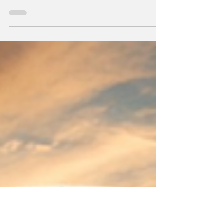
Durante milenios sabios y científicos
vislumbraron que el Universo —con todo
cuanto contiene— sea un ser consciente que
se creó a sí mismo