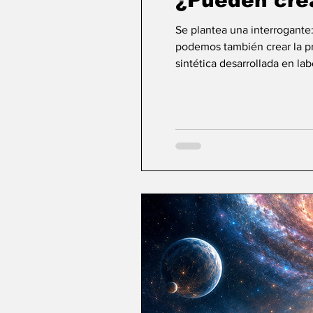
¿Pueden cre
Se plantea una interrogante
podemos también crear la pri
sintética desarrollada en la
ideas sobre la creación... ¿Podemos crear v
mayor aspiración de la inte
comienza a aparecer una po