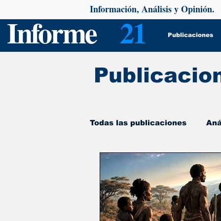
Información, Análisis y Opinión.
Informe
21
Publicaciones
Publicacio
Todas las publicaciones
Aná
De interés
Psicología y