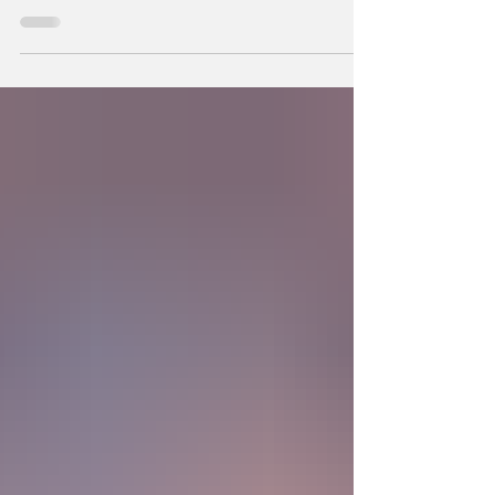
hechos a semejanza de Dios, los humanos
podemos también crear la primera unidad de
la existencia?... “SpudCell”, una célula
sintética desarrollada en laboratorio abre una
nueva era científica que desafía nuestras
ideas sobre la creación... ¿Podemos crear vida
biológica? Durante siglos creímos que la
mayor aspiración de la inteligencia humana
consistía en comprender la vida. Hoy
comienza a aparecer una posibilidad todavía
más desconcer