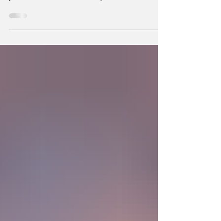
hechos a semejanza de Dios, los humanos
podemos también crear la primera unidad de
la existencia?... “SpudCell”, una célula
sintética desarrollada en laboratorio abre una
nueva era científica que desafía nuestras
ideas sobre la creación... ¿Podemos crear vida
biológica? Durante siglos creímos que la
mayor aspiración de la inteligencia humana
consistía en comprender la vida. Hoy
comienza a aparecer una posibilidad todavía
más desconcer