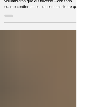
Universo?
Durante milenios sabios y científicos
vislumbraron que el Universo —con todo
cuanto contiene— sea un ser consciente que
se creó a sí mismo