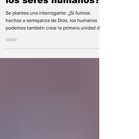
¿Pueden crear vida
los seres humanos?
Se plantea una interrogante: ¿Si fuimos
hechos a semejanza de Dios, los humanos
podemos también crear la primera unidad de
la existencia?... “SpudCell”, una célula
sintética desarrollada en laboratorio abre una
nueva era científica que desafía nuestras
ideas sobre la creación... ¿Podemos crear vida
biológica? Durante siglos creímos que la
mayor aspiración de la inteligencia humana
consistía en comprender la vida. Hoy
comienza a aparecer una posibilidad todavía
más desconcer