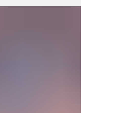
la existencia?... “SpudCell”, una célula
sintética desarrollada en laboratorio abre una
nueva era científica que desafía nuestras
ideas sobre la creación... ¿Podemos crear vida
biológica? Durante siglos creímos que la
mayor aspiración de la inteligencia humana
consistía en comprender la vida. Hoy
comienza a aparecer una posibilidad todavía
más desconcer