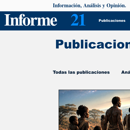
Información, Análisis y Opinión.
Informe
21
Publicaciones
Publicacio
Todas las publicaciones
Aná
De interés
Psicología y