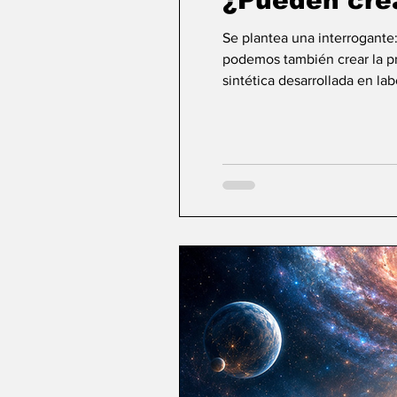
¿Pueden cre
Se plantea una interrogante
podemos también crear la pri
sintética desarrollada en la
ideas sobre la creación... ¿Podemos crear v
mayor aspiración de la inte
comienza a aparecer una po