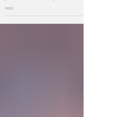
Se plantea una interrogante: ¿Si fuimos
hechos a semejanza de Dios, los humanos
podemos también crear la primera unidad de
la existencia?... “SpudCell”, una célula
sintética desarrollada en laboratorio abre una
nueva era científica que desafía nuestras
ideas sobre la creación... ¿Podemos crear vida
biológica? Durante siglos creímos que la
mayor aspiración de la inteligencia humana
consistía en comprender la vida. Hoy
comienza a aparecer una posibilidad todavía
más desconcer