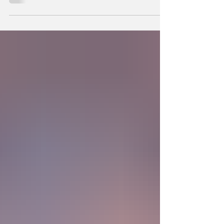
podemos también crear la primera unidad de
la existencia?... “SpudCell”, una célula
sintética desarrollada en laboratorio abre una
nueva era científica que desafía nuestras
ideas sobre la creación... ¿Podemos crear vida
biológica? Durante siglos creímos que la
mayor aspiración de la inteligencia humana
consistía en comprender la vida. Hoy
comienza a aparecer una posibilidad todavía
más desconcer