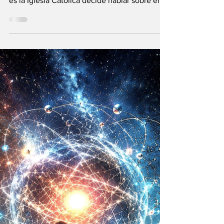
Inteligencia
Artificial y el
Universo infinito
¿Qué acontece cuando una de las
instituciones religiosas más antiguas como lo
es la Iglesia Católica decide hablar sobre el
futuro?