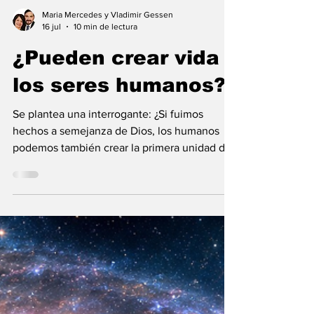
Maria Mercedes y Vladimir Gessen
16 jul
10 min de lectura
¿Pueden crear vida
los seres humanos?
Se plantea una interrogante: ¿Si fuimos
hechos a semejanza de Dios, los humanos
podemos también crear la primera unidad de
la existencia?... “SpudCell”, una célula
sintética desarrollada en laboratorio abre una
nueva era científica que desafía nuestras
ideas sobre la creación... ¿Podemos crear vida
biológica? Durante siglos creímos que la
mayor aspiración de la inteligencia humana