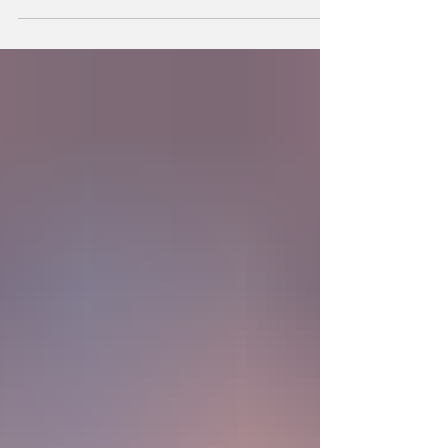
podemos también crear la primera unidad de
la existencia?... “SpudCell”, una célula
sintética desarrollada en laboratorio abre una
nueva era científica que desafía nuestras
ideas sobre la creación... ¿Podemos crear vida
biológica? Durante siglos creímos que la
mayor aspiración de la inteligencia humana
consistía en comprender la vida. Hoy
comienza a aparecer una posibilidad todavía
más desconcer