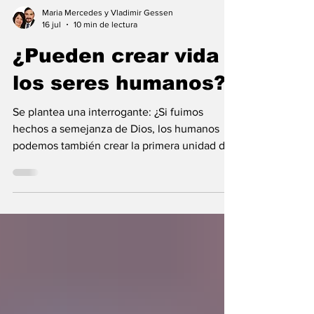
Maria Mercedes y Vladimir Gessen
16 jul
10 min de lectura
¿Pueden crear vida
los seres humanos?
Se plantea una interrogante: ¿Si fuimos
hechos a semejanza de Dios, los humanos
podemos también crear la primera unidad de
la existencia?... “SpudCell”, una célula
sintética desarrollada en laboratorio abre una
nueva era científica que desafía nuestras
ideas sobre la creación... ¿Podemos crear vida
biológica? Durante siglos creímos que la
mayor aspiración de la inteligencia humana
consistía en comprender la vida. Hoy