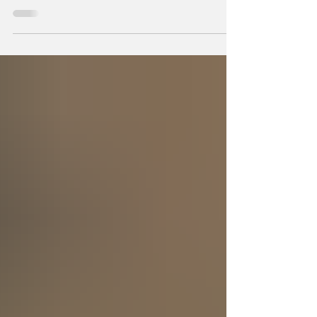
Durante milenios sabios y científicos
vislumbraron que el Universo —con todo
cuanto contiene— sea un ser consciente que
se creó a sí mismo