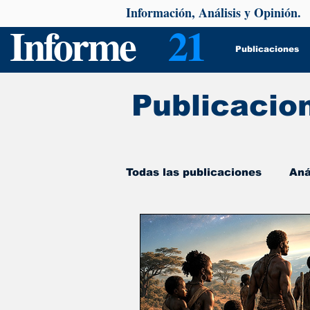
Información, Análisis y Opinión.
Informe
21
Publicaciones
Publicacio
Todas las publicaciones
Aná
De interés
Psicología y