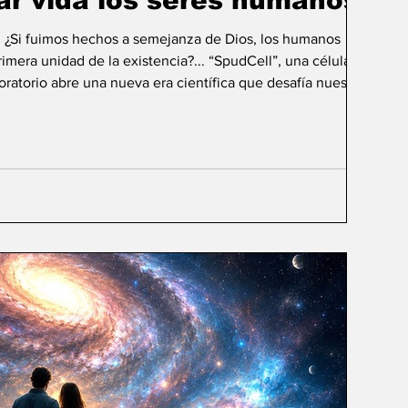
ar vida los seres humanos?
: ¿Si fuimos hechos a semejanza de Dios, los humanos
mera unidad de la existencia?... “SpudCell”, una célula
boratorio abre una nueva era científica que desafía nuestras
ida biológica? Durante siglos creímos que la
ligencia humana consistía en comprender la vida. Hoy
sibilidad todavía más desconcer