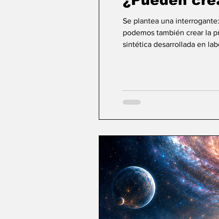
¿Pueden cre
Se plantea una interrogante
podemos también crear la pri
sintética desarrollada en la
ideas sobre la creación... ¿Podemos crear v
mayor aspiración de la inte
comienza a aparecer una po