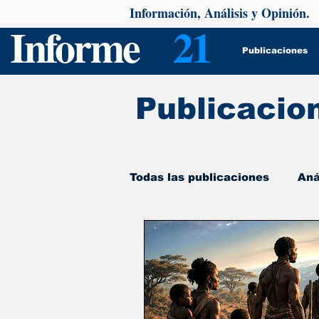
Información, Análisis y Opinión.
Informe
21
Publicaciones
Publicacio
Todas las publicaciones
Aná
De interés
Psicología y