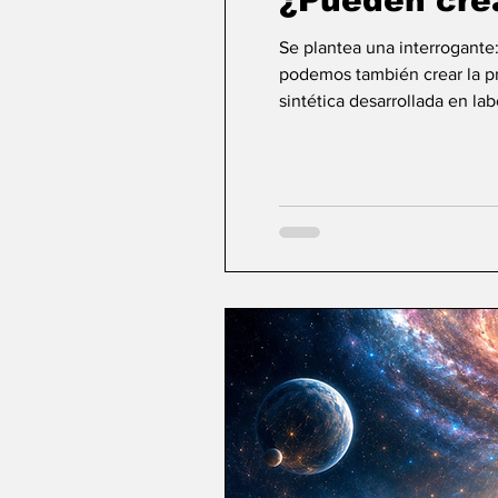
¿Pueden cre
Se plantea una interrogante
podemos también crear la pri
sintética desarrollada en la
ideas sobre la creación... ¿Podemos crear v
mayor aspiración de la inte
comienza a aparecer una po