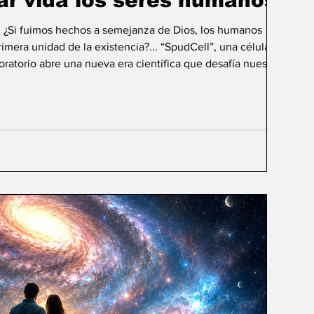
ar vida los seres humanos?
: ¿Si fuimos hechos a semejanza de Dios, los humanos
mera unidad de la existencia?... “SpudCell”, una célula
boratorio abre una nueva era científica que desafía nuestras
ida biológica? Durante siglos creímos que la
ligencia humana consistía en comprender la vida. Hoy
sibilidad todavía más desconcer