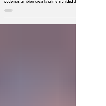
Se plantea una interrogante: ¿Si fuimos
hechos a semejanza de Dios, los humanos
podemos también crear la primera unidad de
la existencia?... “SpudCell”, una célula
sintética desarrollada en laboratorio abre una
nueva era científica que desafía nuestras
ideas sobre la creación... ¿Podemos crear vida
biológica? Durante siglos creímos que la
mayor aspiración de la inteligencia humana
consistía en comprender la vida. Hoy
comienza a aparecer una posibilidad todavía
más desconcer