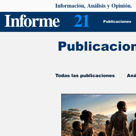
Información, Análisis y Opinión.
Informe
21
Publicaciones
Publicacio
Todas las publicaciones
Aná
De interés
Psicología y