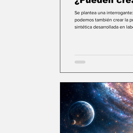
¿Pueden cre
Se plantea una interrogante
podemos también crear la pri
sintética desarrollada en la
ideas sobre la creación... ¿Podemos crear v
mayor aspiración de la inte
comienza a aparecer una po