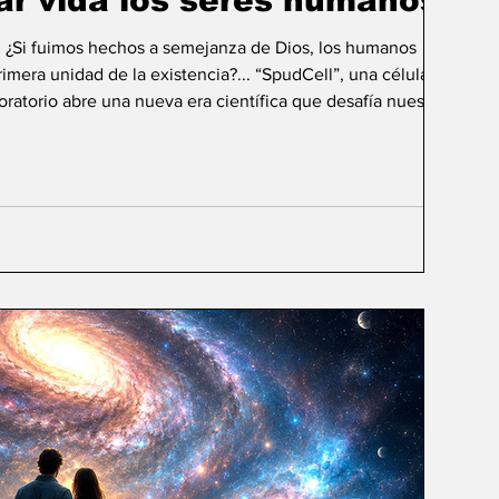
ar vida los seres humanos?
: ¿Si fuimos hechos a semejanza de Dios, los humanos
mera unidad de la existencia?... “SpudCell”, una célula
boratorio abre una nueva era científica que desafía nuestras
ida biológica? Durante siglos creímos que la
ligencia humana consistía en comprender la vida. Hoy
sibilidad todavía más desconcer