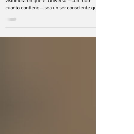
Universo?
Durante milenios sabios y científicos
vislumbraron que el Universo —con todo
cuanto contiene— sea un ser consciente que
se creó a sí mismo