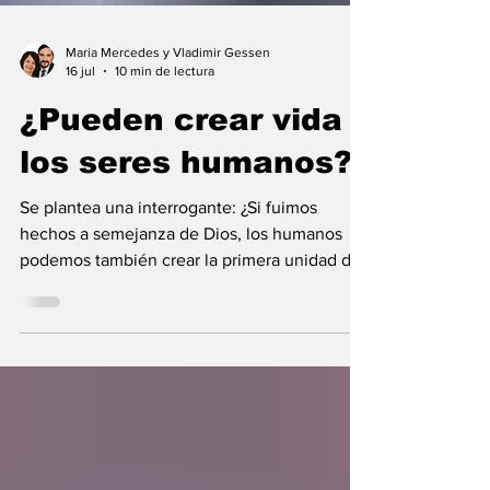
Maria Mercedes y Vladimir Gessen
16 jul
10 min de lectura
¿Pueden crear vida
los seres humanos?
Se plantea una interrogante: ¿Si fuimos
hechos a semejanza de Dios, los humanos
podemos también crear la primera unidad de
la existencia?... “SpudCell”, una célula
sintética desarrollada en laboratorio abre una
nueva era científica que desafía nuestras
ideas sobre la creación... ¿Podemos crear vida
biológica? Durante siglos creímos que la
mayor aspiración de la inteligencia humana