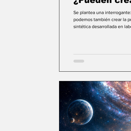
¿Pueden cre
Se plantea una interrogante
podemos también crear la pri
sintética desarrollada en la
ideas sobre la creación... ¿Podemos crear v
mayor aspiración de la inte
comienza a aparecer una po