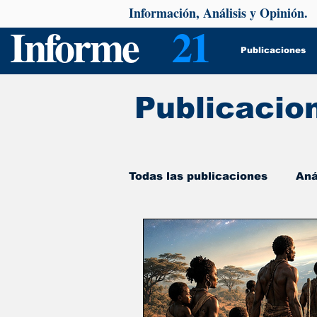
Información, Análisis y Opinión.
Informe
21
Publicaciones
Publicacio
Todas las publicaciones
Aná
De interés
Psicología y