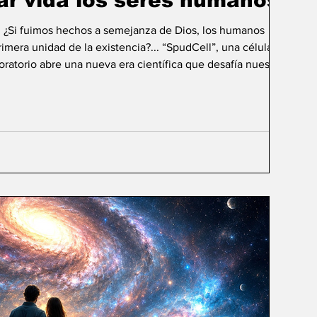
ar vida los seres humanos?
: ¿Si fuimos hechos a semejanza de Dios, los humanos
mera unidad de la existencia?... “SpudCell”, una célula
boratorio abre una nueva era científica que desafía nuestras
ida biológica? Durante siglos creímos que la
ligencia humana consistía en comprender la vida. Hoy
sibilidad todavía más desconcer