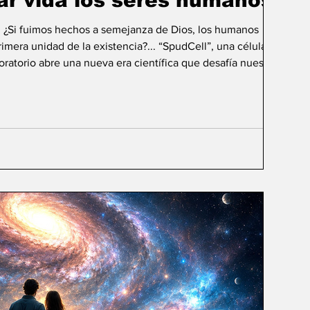
ar vida los seres humanos?
: ¿Si fuimos hechos a semejanza de Dios, los humanos
mera unidad de la existencia?... “SpudCell”, una célula
boratorio abre una nueva era científica que desafía nuestras
ida biológica? Durante siglos creímos que la
ligencia humana consistía en comprender la vida. Hoy
sibilidad todavía más desconcer