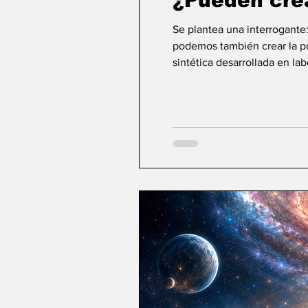
¿Pueden cre
Se plantea una interrogante
podemos también crear la pri
sintética desarrollada en la
ideas sobre la creación... ¿Podemos crear v
mayor aspiración de la inte
comienza a aparecer una po