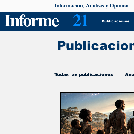
Información, Análisis y Opinión.
Informe
21
Publicaciones
Publicacio
Todas las publicaciones
Aná
De interés
Psicología y