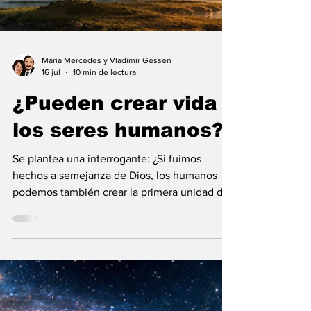
Maria Mercedes y Vladimir Gessen
16 jul
10 min de lectura
¿Pueden crear vida
los seres humanos?
Se plantea una interrogante: ¿Si fuimos
hechos a semejanza de Dios, los humanos
podemos también crear la primera unidad de
la existencia?... “SpudCell”, una célula
sintética desarrollada en laboratorio abre una
nueva era científica que desafía nuestras
ideas sobre la creación... ¿Podemos crear vida