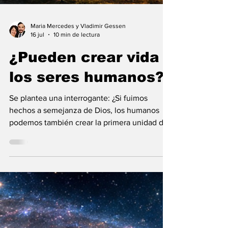
Maria Mercedes y Vladimir Gessen
16 jul
10 min de lectura
¿Pueden crear vida
los seres humanos?
Se plantea una interrogante: ¿Si fuimos
hechos a semejanza de Dios, los humanos
podemos también crear la primera unidad de
la existencia?... “SpudCell”, una célula
sintética desarrollada en laboratorio abre una
nueva era científica que desafía nuestras
ideas sobre la creación... ¿Podemos crear vida
biológica? Durante siglos creímos que la