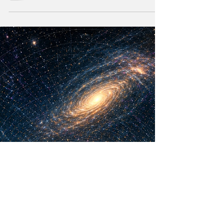
María Mercedes y Vladimir Gessen
16 may
12 min de lectura
¿La Era Cuántica
recién comienza?
La Teoría de los Cuantos no solo cambia la
tecnología y acelera el progreso. También
cuestiona la realidad, el poder y nuestra
visión humana