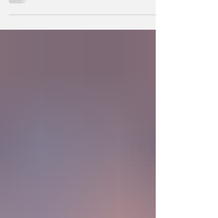
podemos también crear la primera unidad de
la existencia?... “SpudCell”, una célula
sintética desarrollada en laboratorio abre una
nueva era científica que desafía nuestras
ideas sobre la creación... ¿Podemos crear vida
biológica? Durante siglos creímos que la
mayor aspiración de la inteligencia humana
consistía en comprender la vida. Hoy
comienza a aparecer una posibilidad todavía
más desconcer