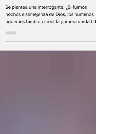
¿Pueden crear vida
los seres humanos?
Se plantea una interrogante: ¿Si fuimos
hechos a semejanza de Dios, los humanos
podemos también crear la primera unidad de
la existencia?... “SpudCell”, una célula
sintética desarrollada en laboratorio abre una
nueva era científica que desafía nuestras
ideas sobre la creación... ¿Podemos crear vida
biológica? Durante siglos creímos que la
mayor aspiración de la inteligencia humana
consistía en comprender la vida. Hoy
comienza a aparecer una posibilidad todavía
más desconcer