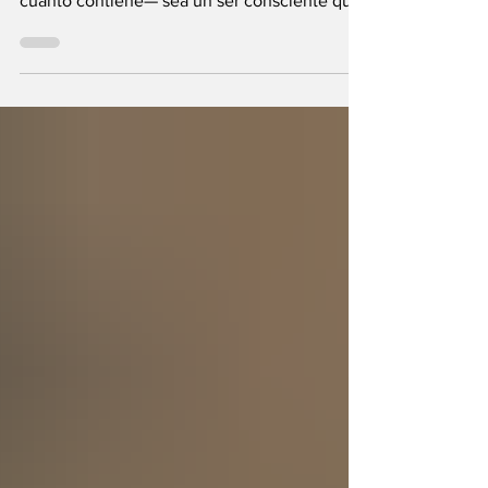
Universo?
Durante milenios sabios y científicos
vislumbraron que el Universo —con todo
cuanto contiene— sea un ser consciente que
se creó a sí mismo